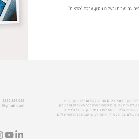
יים עם נערות ובעלות ניסיון. ערכת "מראות"
מוי גוף חיובי, מקום מחויב לקידום דימוי גוף בריא
052 356 2282
ומאוזן. אני, מעין קרת, פועלת מזה 23 שנים לשיפור ההערכה העצמית והביטחון
el@gmail.com
 הצטרפו אלינו במסע לעבר דימוי גוף חיובי וליצירת
נה עולם שבו כל אחד ואחת ירגישו טוב עם הנראות שלהם