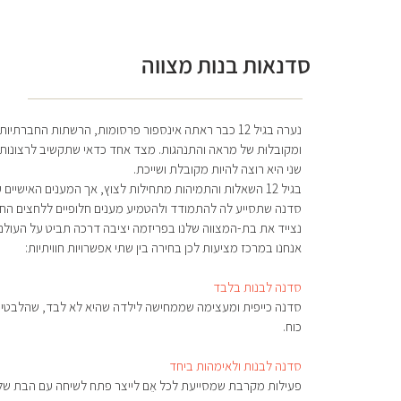
סדנאות בנות מצווה
נערה בגיל 12 כבר ראתה אינספור פרסומות, הרשתות החבר
ומקובלוּת של מראה והתנהגות. מצד אחד כדאי שתקשיב לרצונות
שני היא רוצה להיות מקובלת ושייכת.
בגיל 12 השאלות והתמיהות מתחילות לצוץ, אך המענים האישיים עדיין מגמגמים,
סדנה שתסייע לה להתמודד ולהטמיע מענים חלופיים ללחצים הח
נצייד את בת-המצווה שלנו בפריזמה יציבה דרכה תביט על העולם
אנחנו במרכז מציעות לכן בחירה בין שתי אפשרויות חוויתיות:
סדנה לבנות בלבד
סדנה כייפית ומעצימה שממחישה לילדה שהיא לא לבד, שהלבטים
כוח.
סדנה לבנות ולאימהות ביחד
פעילות מקרבת שמסייעת לכל אֵם לייצר פתח לשיחה עם הבת ש