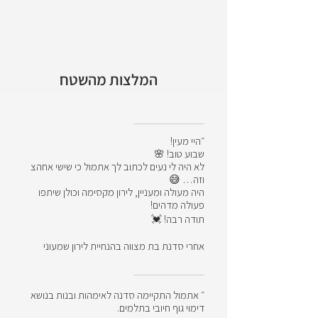
המלצות מהשטח
״היי מעין!
שבוע טוב! 🌸
לא היה לי נעים לכתוב לך אתמול כי שישי אחהצ
וזה… 😅
היה מעולה ומעניין, לירון מקסימה וכולן שיתפו
פעולה מדהים!
תודה רבה! 💓
אחרי סדנת בת מצווה בהנחיית לירון שמעוני
״ אתמול התקיימה סדנה לאימהות ובנות בנושא
דימוי גוף חיובי בתלמים.