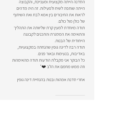
הסדנה הייתה מקצועית ומעניינת, והקבוצה
הייתה שותפה לשיח ולפעילות. זה היה מדהים
לראות את החיבורים בין אמא לבת ואת השיתוף
של כולן מול כולם.
תודה מיוחדת למעין קרת שליוותה את התהליך
והתאימה את המסגרת והתכנים לקבוצה
הייחודית של הבנות.
תודה רבה לדינה גופין שהנחתה במקצועיות,
באדיבות, בנעימות ובאור פנים.
כל הבוקר אני מקבלת הודעות תודה מהאימהות
וזה ממש מחמם את הלב ❤️"
אחרי סדנת אמהות ובנות בהנחיית דינה גופין
"ברצוננו להודות מקרב לב למר שלו גלבר על הרצאתו
המרתקת במסגרת כנס המנחות השנתי של כללית
באלאנס, "דימוי גוף מנקודת מבט גברית". כשמה,
ההרצאה אכן נתנה לנו השקפה ממבט גברי על
התמודדות עם עודף משקל, תוך שיתוף מרתק ואישי
של שלו על עברו, ניסיונו, השינוי והדרך המדהימה