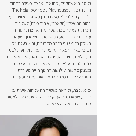
גל סרי היא שחקנית, מחזאית, מרצה ופעילה בתחום
החינוך (בוגרת The Neighborhood Playhouse
בניו יורק והאו״פ). גל משלבת בין משחק בטלוויזיה ועל
במות התיאטרון (הקאמרי, אורנה פורת) לשליחות
חברתית עמוקה בבתי ספר. גל היא יוצרת המחזה
עטור הפרסים "כמעט מושלמת" (תיאטרון השעה)
העוסק בדימוי גוף בקרב מתבגרים, והיא בעלת ניסיון
רב בהובלת הרצאות וסדנאות דינמיות וסוחפות לבני
נוער ולצוותי חינוך. המפגשים והסדנאות שלה משלבים
כנות בגובה העיניים וכלים מעשיים לקבלה עצמית,
ומעניקים לנערות ולנשות החינוך חווייה מעוררת
השראה ליצירת מרחב פנימי בטוח, מקבל ומעצים.
כאמא לבת, גל רואה בעשייה הזו שליחות אישית ובין
דורית, שמטרתה להעניק לדור הבא את הכלים לצמוח
מתוך ביטחון ואהבה עצמית.