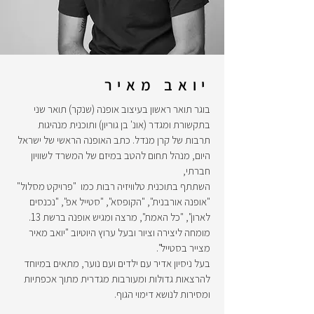
יואב מאיר
בוגר תואר ראשון בעיצוב אופנה (שנקר) תואר שני
בתקשורת ומגדר (אונ' בן גוריון) ותוכנית מנהיגות
תרבות של קרן מנדל. כתב האופנה הראשי של ישראל
היום, מנהל תחום להטב במיזם של המשרד לשוויון
חברתי,
השתתף בתוכנית טלוויזיה רבות כמו "פרויקט מסלול"
"אופנה אורבנית", "הקופסא", "סטייל אפ", "נכנסים
לארון", "כל האמת", מרצה ומגיש אופנה ברשת 13.
מומחה ליצירה וציור ובעל ערוץ היוטיוב "יואב מאיר
מצייר בסטייל".
בעל ניסיון אדיר עם ילדים ועם נוער, מתאים במיוחד
להרצאות גדולות ומעורבות מגדרית מתוך אכפתיות
ומסירות לנושא דימוי הגוף.