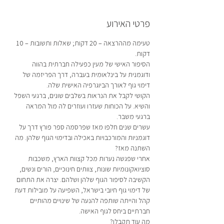
פרטי האירוע
טעימה מההרצאה – 20 דקות; שאלות ותשובות – 10 
דקות.
הסיפור האישי של מעין כפעילה חברתית בהווה 
ודוגמנית על בינלאומית בעברה, דרך הפריזמה של 
דימוי גוף לאורך הביוגרפיה האישית שלה.
הקושי לקבל את הנראות בשלבים שונים, ברגעי השפל 
והשיא. על הכוחות שעזרו ועוזרים לה מול המראה 
ברגעי משבר.
עשרים שנים חלפו מאז שפרסמה ספר פורץ דרך על 
דוגמניות והמורכבויות באכילה ובדימוי הגוף שלהן. מה 
השתנה מאז?
אחרי שפגשה נערות מכל קצוות הארץ, משכבות 
סוציואקונומיות שונות, צוותים חינוכיים, הורים ונשים, 
הקשיבה לסיפור הגוף שלהן ושלהם. יצרה את התחום 
של דימוי גוף חיובי בישראל, השפיעה על מובילות דעת 
קהל והייתה שותפה להנעה של שינויים מהותיים 
חברתיים ביחס לגוף האישה.
מה עוד תקבלו?