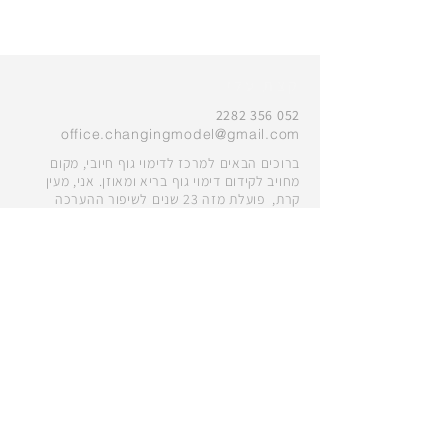
קצת עלי
052 356 2282
office.changingmodel@gmail.com
ברוכים הבאים למרכז לדימוי גוף חיובי, מקום
מחויב לקידום דימוי גוף בריא ומאוזן. אני, מעין
קרת, פועלת מזה 23 שנים לשיפור ההערכה
העצמית והביטחון של נשים, נערות ונערים.
הצטרפו אלינו במסע לעבר דימוי גוף חיובי וליצירת
קהילה מעצימה.בואו, נבנה עולם שבו כל אחד
ואחת ירגישו טוב עם הנראות שלהם ושלהן.
מדיניות פרטיות
הצהרת נגישות
לתקנון האתר
©
2017 כל הזכויות שמורות למעין קרת