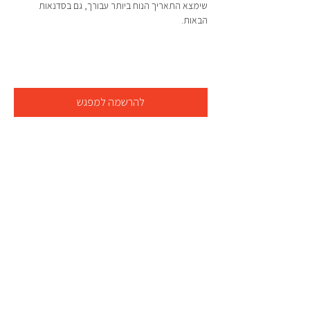
שימצא התאריך הנוח ביותר עבורך, גם בסדנאות 
הבאות.
להרשמה למפגש
קצת עלי
052 356 2282
office.changingmodel@gmail.com
ברוכים הבאים למרכז לדימוי גוף חיובי, מקום
מחויב לקידום דימוי גוף בריא ומאוזן. אני, מעין
קרת, פועלת מזה 23 שנים לשיפור ההערכה
העצמית והביטחון של נשים, נערות ונערים.
הצטרפו אלינו במסע לעבר דימוי גוף חיובי וליצירת
קהילה מעצימה.בואו, נבנה עולם שבו כל אחד
ואחת ירגישו טוב עם הנראות שלהם ושלהן.