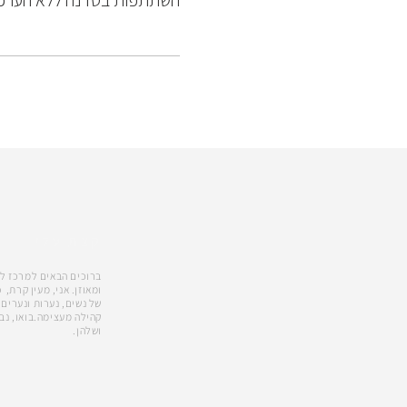
השתתפות בסדנה ללא הערכ
קצת עלי
ברוכים הבאים למרכז לדי
של נשים, נערות ונערים.
קהילה מעצימה.בואו, נב
ושלהן.