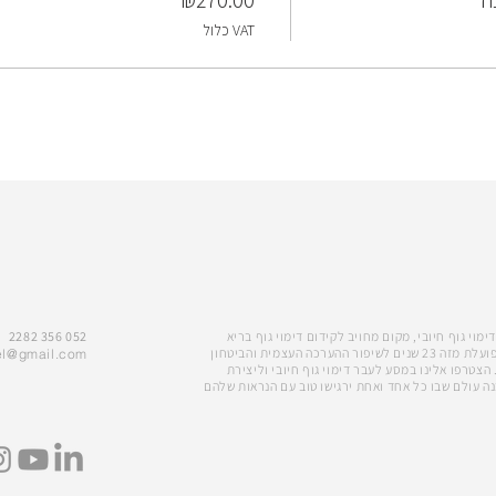
ה
₪270.00
VAT כלול
מוי גוף חיובי, מקום מחויב לקידום דימוי גוף בריא
052 356 2282
ומאוזן. אני, מעין קרת, פועלת מזה 23 שנים לשיפור ההערכה העצמית והביטחון
el@gmail.com
 הצטרפו אלינו במסע לעבר דימוי גוף חיובי וליצירת
נה עולם שבו כל אחד ואחת ירגישו טוב עם הנראות שלהם