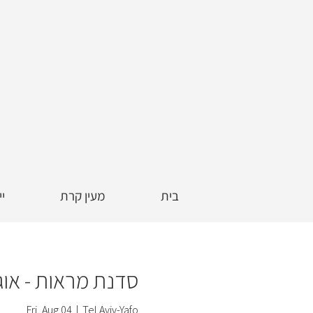
בית
מעין קרת
יי
סדנת מראות - אוג
Fri, Aug 04
  |  
Tel Aviv-Yafo