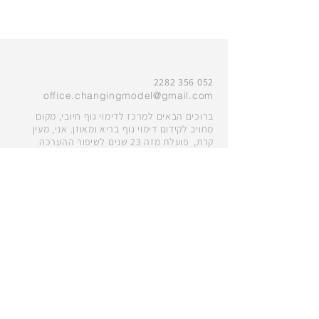
קצת עלי
052 356 2282
office.changingmodel@gmail.com
ברוכים הבאים למרכז לדימוי גוף חיובי, מקום
מחויב לקידום דימוי גוף בריא ומאוזן. אני, מעין
קרת, פועלת מזה 23 שנים לשיפור ההערכה
העצמית והביטחון של נשים, נערות ונערים.
הצטרפו אלינו במסע לעבר דימוי גוף חיובי וליצירת
קהילה מעצימה.בואו, נבנה עולם שבו כל אחד
ואחת ירגישו טוב עם הנראות שלהם ושלהן.
מדיניות פרטיות
הצהרת נגישות
לתקנון האתר
©
2017 כל הזכויות שמורות למעין קרת