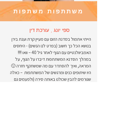
משתתפות משתפות
ספי יונג , עורכת דין
הייתי אתמול בסדנת הזום עם מעיין קרת וענת בירן
בנושא הכל כך חשוב (בפרט לנו הנשים) - היחסים
האמביוולנטיים עם הגוף לאחר גיל 40 – וואו !!!!
במהלך הסדנא המשתתפות דיברו על הגוף, על
המראה, ואיך להסתדר עם מה שמשתקף חזרה 🙂
היו שיתופים כנים ומרגשים של המשתתפות – כאלה
שגורמים להבין שכולנו באותה סירה (ולפעמים גם
באותו ג’ינס לוחץ…).
ענת פתחה גם בכנות נושא חשוב – מיניות בגיל
המעבר 👌🏼…
בקיצור – סדנה בגובה העיניים, נוגעת, מעשירה
מעוררת מחשבה וגם נותנת המון כוח והשראה.