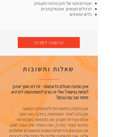
שעתיים וחצי של תוכן איכותי ומעמיק
תרגילים מעשיים ואינטרקטיביים
כלים יומיומיים
הרשמה לסדנה
שאלות ותשובות
אתן מגיעה מעולם הדוגמנות - זה לא הופך אתכן
לפחות נגישות? אולי זה גורם למשתתפות להרגיש
פחות טוב עם עצמן?
אכן נתקלנו בחשש הזה ולשמחתנו המשוב
שקיבלנו לאחר השתתפות בסדנה הוא הפוך.
אנחנו מכירות מקרוב את התחושה כשהמראה
החיצוני עומד במרכז, ואת המחיר שזה גובה. חווינו
את המבטים והדימויים השונים והמשתנים שמופנים
אלינו, ואת ההשפעה שלהם על היחס שלנו לעצמנו