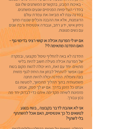
- באיכות המבט, בהקשרים המשתנים שלו וגם
בסדרי העדיפויות הפנימיים שנעים ומשתנים.
בסדנה ענת לא מביאה את עמדת עולם
הדוגמנות, אלא את ההבנה והכלים שנוצרו מתוך
ניסיון אישי, ידע רחב, ועבודה אינטימית ורבת שנים
עם נשים מגוונות.
אם יש לי הפרעת אכילה או קושי רציני בדימוי גוף -
האם הסדנה מתאימה לי?
הסדנה לא באה להחליף טיפול מקצועי, ובמקרה
של הפרעת אכילה פעילה חשוב להיות בליווי
מתאים. יחד עם זאת, היא יכולה להוות מקום בטוח
שבו אפשר להתחיל לבחון את היחס לגוף מזווית
בונה וחומלת. הסדנה יכולה להיות תחנה
משמעותית בתוך תהליך מתמשך, למעשה גם
אנחנו כל הזמן בדרך. אם יש לך ספק, אנחנו
מזמינות לשיחה מקדימה איתנו כדי לבדוק יחד מה
נכון עבורך.
אני לא אוהבת לדבר בקבוצה , בטח בנוגע
לנושאים כל כך אינטימיים, האם אוכל להשתתף
בלי לשתף?
בהחלט. נושאים על מיניות בהחלט עלולים להיות