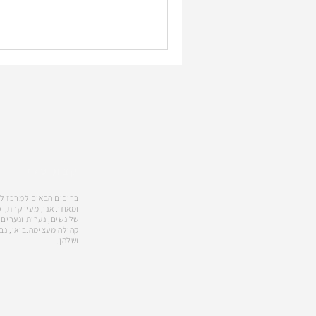
קצת עלי
ברוכים הבאים למרכז לדי
של נשים, נערות ונערים.
קהילה מעצימה.בואו, נב
ושלהן.