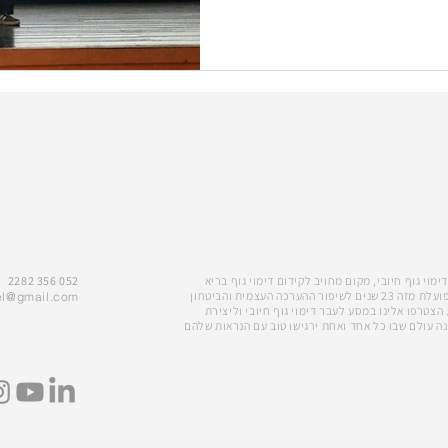
מוי גוף חיובי, מקום מחויב לקידום דימוי גוף בריא
052 356 2282
ומאוזן. אני, מעין קרת, פועלת מזה 23 שנים לשיפור ההערכה העצמית והביטחון
el@gmail.com
 הצטרפו אלינו במסע לעבר דימוי גוף חיובי וליצירת
נה עולם שבו כל אחד ואחת ירגישו טוב עם הנראות שלהם